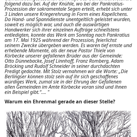
folgend dazu bei. Auf der Knühle, wo bei der Pankratius-
Prozession der sakramentale Segen erteilt, erhebt sich unter
3 Linden unsere Kriegerehrung in Form eines Kapellchens.
Da Hand- und Spanndienste unentgeltlich geleistet wurden,
soweit es möglich war, und auch die auswärtigen
Handwerker sich ihrer einzelnen Aufträge schnellstens
entledigten, konnte das Werk am Sonntag nach Pankratius
am 17. Mai 1925 während der Prozession, feierlichst
seinem Zwecke übergeben werden. Es waren tief ernste und
erhebende Momente, als der neue Pastor Thiele von
Körbecke unserer gefallenen Brüder aus der Gemeinde:
Otto Dünnebacke, Josef Linnhoff, Franz Romberg, Adam
Bröcking und Rudolf Schneider in seiner durchdachten
Predigt gedachte. Mit Stolz vernahmen wir die Worte: „Die
Berlingser können stolz sein auf ihr sich geschaffenes
würdiges Werk, zumal sie in der Ehrung der Gefallenen
allen Gemeinden im Amte Körbecke voran sind und ihnen
ein Beispiel gibt.“…. "
Warum ein Ehrenmal gerade an dieser Stelle?